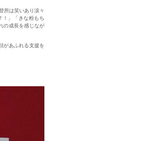
登所は笑いあり涙々
す！」「きな粉もち
れの成長を感じなが
顔があふれる支援を