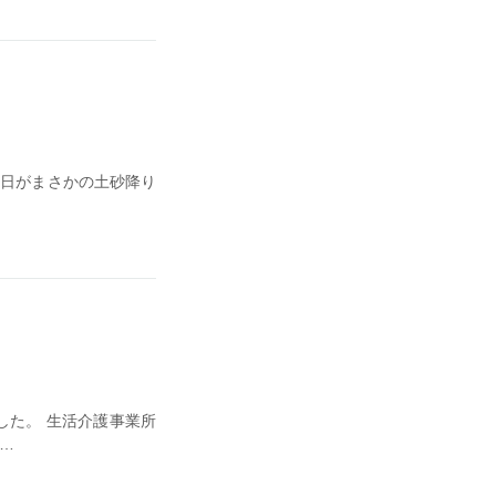
4日がまさかの土砂降り
した。 生活介護事業所
…