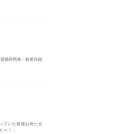
度 貸借対照表・財産目録
っていた皆様お待たせ
たー！…