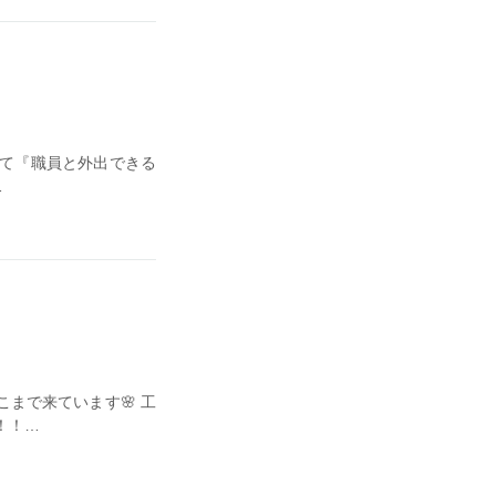
にて『職員と外出できる
…
まで来ています🌸 工
！！…